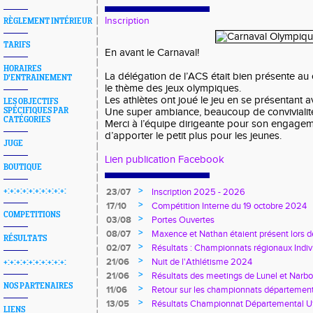
Inscription
RÈGLEMENT INTÉRIEUR
TARIFS
En avant le Carnaval!
HORAIRES
La délégation de l’ACS était bien présente au
D'ENTRAINEMENT
le thème des jeux olympiques.
Les athlètes ont joué le jeu en se présentant a
LES OBJECTIFS
SPÉCIFIQUES PAR
Une super ambiance, beaucoup de convivialit
CATÉGORIES
Merci à l’équipe dirigeante pour son engagem
d’apporter le petit plus pour les jeunes.
JUGE
Lien publication Facebook
BOUTIQUE
>
+:+:+:+:+:+:+:+:+:+:
23/07
Inscription 2025 - 2026
>
17/10
Compétition Interne du 19 octobre 2024
COMPETITIONS
>
03/08
Portes Ouvertes
>
08/07
Maxence et Nathan étaient présent lors 
RÉSULTATS
Narbonne !
>
02/07
Résultats : Championnats régionaux Indiv
juin 2024
>
21/06
Nuit de l'Athlétisme 2024
+:+:+:+:+:+:+:+:+:+:
>
21/06
Résultats des meetings de Lunel et Narbo
NOS PARTENAIRES
>
11/06
Retour sur les championnats départementa
Lunel
>
13/05
Résultats Championnat Départemental U1
LIENS