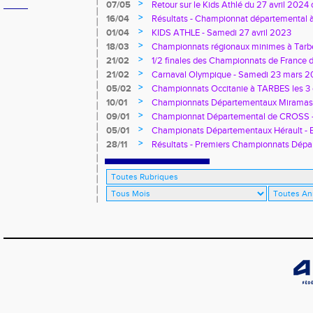
Département U14 U16 à Agde
>
07/05
Retour sur le Kids Athlé du 27 avril 2024
Jean Pinet
>
16/04
Résultats - Championnat départemental à 
>
01/04
KIDS ATHLE - Samedi 27 avril 2023
>
18/03
Championnats régionaux minimes à Tarb
>
21/02
1/2 finales des Championnats de France d
>
21/02
Carnaval Olympique - Samedi 23 mars 2024
>
05/02
Championnats Occitanie à TARBES les 3 e
>
10/01
Championnats Départementaux Miramas -
>
09/01
Championnat Départemental de CROSS - 1
Mathieu de Tréviers
>
05/01
Championats Départementaux Hérault - 
Individuelles - Stadium Miramas Métropo
>
28/11
Résultats - Premiers Championnats Dépa
novembre