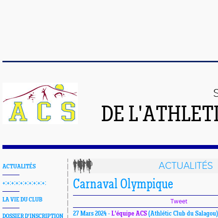
DE L'ATHLET
ACTUALITÉS
ACTUALITÉS
Carnaval Olympique
+:+:+:+:+:+:+:+:+:+:
LA VIE DU CLUB
Tweet
27 Mars 2024 -
L'équipe ACS
(Athlétic Club du Salagou)
DOSSIER D'INSCRIPTION